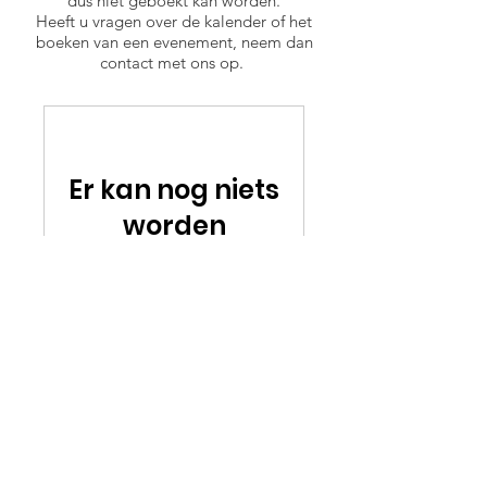
dus niet geboekt kan worden.
Heeft u vragen over de kalender of het
boeken van een evenement, neem dan
contact met ons op.
Er kan nog niets
worden
gereserveerd.
Kom later
terug.
©
2017-2022
|
Gewoonte van 1951
|